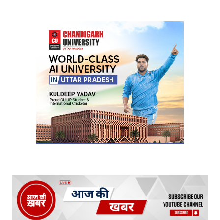
Your Name
*
Your E-mail
*
Submit Comment