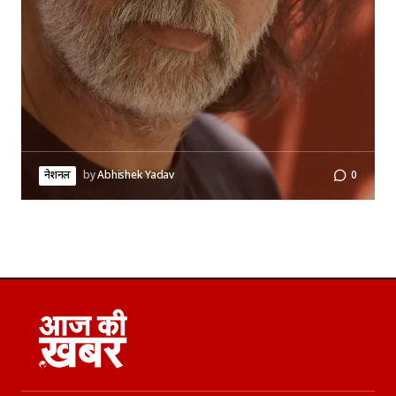
नेशनल
by
Abhishek Yadav
0