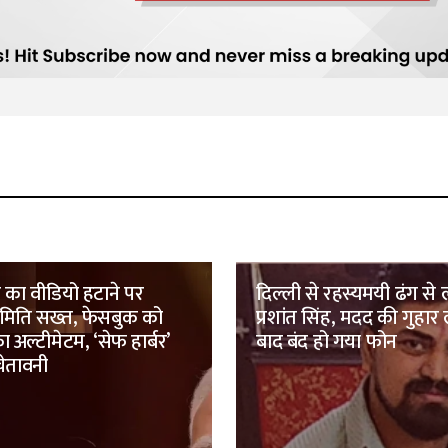
 का वीडियो हटाने पर
दिल्ली से रहस्यमयी ढंग से 
मिति सख्त, फेसबुक को
प्रशांत सिंह, मदद की गुहार 
 अल्टीमेटम, ‘सेफ हार्बर’
बाद बंद हो गया फोन
चेतावनी