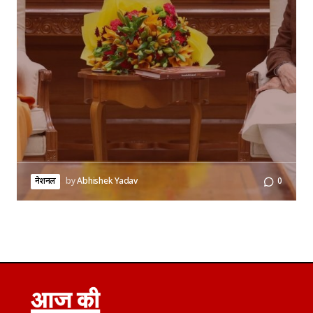
नेशनल
by
Abhishek Yadav
0