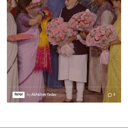
नेशनल
by
Abhishek Yadav
0