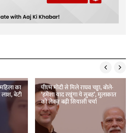
ा महिला का
पीएम मोदी से मिले राघव चड्ढा, बोले-
 लाश, बेटी
‘हमेशा याद रखूंगा ये सुबह’, मुलाकात
को लेकर बढ़ी सियासी चर्चा