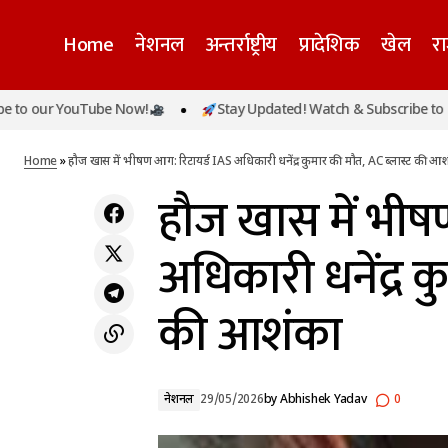
Home
नेशनल
अन्तर्राष्ट्रीय
प्रादेशिक
खेल
र
 YouTube Now!
Stay Updated! Watch & Subscribe to our YouT
हौज खास 
हमीरपुर में बड़ा हादसा: निर्माणाधीन पुल गिरने से 6
नेशनल
मजदूरों की मौत, कई के दबे होने की आशंका
Home
»
हौज खास में भीषण आग: रिटायर्ड IAS अधिकारी धनेंद्र कुमार की मौत, AC ब्लास्ट की आ
हौज खास में भीष
अधिकारी धनेंद्र क
की आशंका
नेशनल
29/05/2026
by
Abhishek Yadav
0