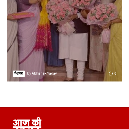
नेशनल
by
Abhishek Yadav
0