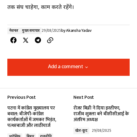
तक संघ चाहेगा, काम करते रहेंगे।
नेशनल
मुख्य समाचार
29/08/2025
by
Akansha Yadav
Add a comment
Add a comment
Previous Post
Next Post
Your email address will not be published.
पटना में कांग्रेस मुख्यालय पर
रोजर बिन्नी ने दिया इस्तीफा,
Required fields are marked
*
बवाल: बीजेपी-कांग्रेस
राजीव शुक्ला बने बीसीसीआई के
कार्यकर्ताओं में जमकर भिड़ंत,
अंतरिम अध्यक्ष
पत्थरबाजी और लाठीचार्ज
Comment
*
खेल-कूद
29/08/2025
प्रादेशिक
बिहार
राजनीति