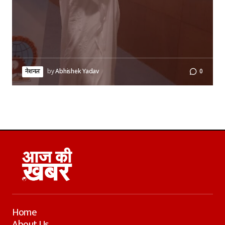
नेशनल
by
Abhishek Yadav
0
Home
About Us