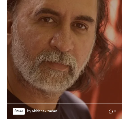
नेशनल
by
Abhishek Yadav
0