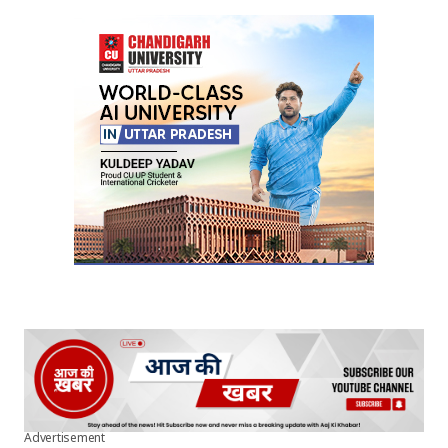
Your Name
*
Your E-mail
*
Submit Comment
Advertisement