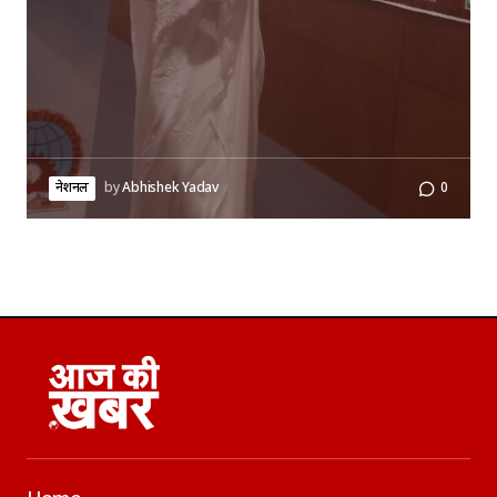
नेशनल
by
Abhishek Yadav
0