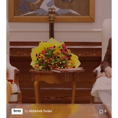
नेशनल
by
Abhishek Yadav
0