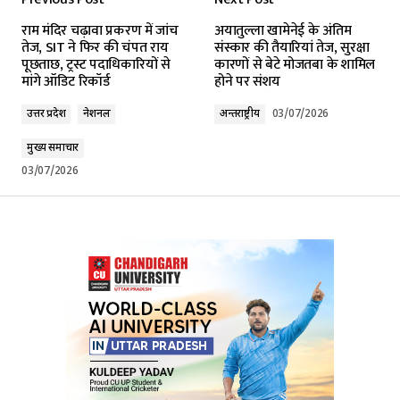
Your email address will not be published.
राम मंदिर चढ़ावा प्रकरण में जांच
अयातुल्ला खामेनेई के अंतिम
Required fields are marked
*
तेज, SIT ने फिर की चंपत राय
संस्कार की तैयारियां तेज, सुरक्षा
पूछताछ, ट्रस्ट पदाधिकारियों से
कारणों से बेटे मोजतबा के शामिल
मांगे ऑडिट रिकॉर्ड
होने पर संशय
Comment
*
उत्तर प्रदेश
नेशनल
अन्तर्राष्ट्रीय
03/07/2026
मुख्य समाचार
03/07/2026
Your Name
*
Your E-mail
*
Submit Comment