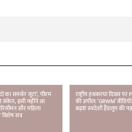
Your E-mail
*
ों का समर्थन जुटा’, पीएम
राष्ट्रीय हथकरघा दिवस पर
़े संकेत, इसी महीने आ
की अपील: ‘GRWM’ वीडियो
परिसीमन और महिला
बढ़ाएं स्वदेशी हैंडलूम की 
 विशेष सत्र