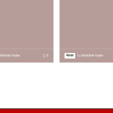
bhishek Yadav
0
नेशनल
by
Abhishek Yadav