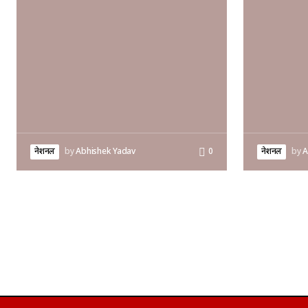
नेशनल
by
Abhishek Yadav
0
नेशनल
by
A