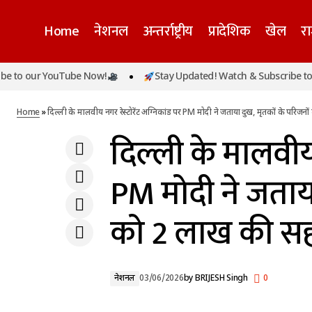
Home
नेशनल
अन्तर्राष्ट्रीय
प्रादेशिक
खेल
र
दिल्ली के म
टीएमसी में बगावत के संकेत, 58 विधायकों के
to our YouTube Now!
Stay Updated! Watch & Subscribe to ou
समर्थन का दावा, विपक्ष के नेता पद को लेकर बढ़ी
नेशनल
लाख की स
हलचल
Home
»
दिल्ली के मालवीय नगर रेस्टोरेंट अग्निकांड पर PM मोदी ने जताया दुख, मृतकों के परिज
दिल्ली के मालवीय 
PM मोदी ने जताया
को 2 लाख की स
नेशनल
03/06/2026
by
BRIJESH Singh
0