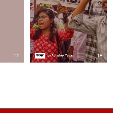
0
नेशनल
by
Abhishek Yadav
0