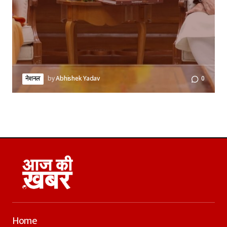
नेशनल
by
Abhishek Yadav
0
Home