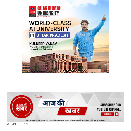
Your Name
*
Your E-mail
*
Submit Comment
Advertisement