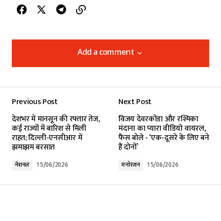
Add a comment
Add a comment
Previous Post
Next Post
Your email address will not be published.
देशभर में मानसून की रफ्तार तेज,
विजय देवरकोंडा और रश्मिका
Required fields are marked
*
कई राज्यों में बारिश से मिली
मंदाना का प्यारा वीडियो वायरल,
राहत; दिल्ली-एनसीआर में
फैंस बोले - ‘एक-दूसरे के लिए बने
झमाझम बरसात
हैं दोनों’
Comment
*
नेशनल
15/06/2026
मनोरंजन
15/06/2026
Your Name
*