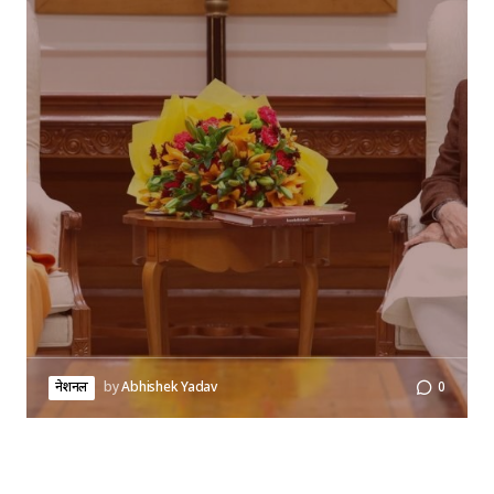
नेशनल
by
Abhishek Yadav
0