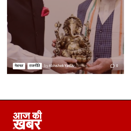
नेशनल
राजनीति
by
Abhishek Yadav
0