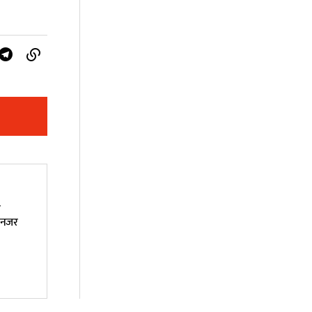
ा
 नजर