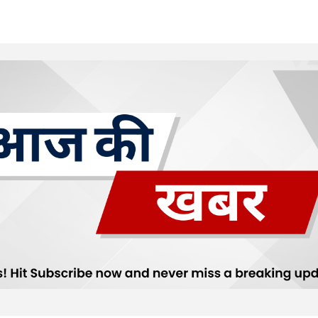
Your E-mail
*