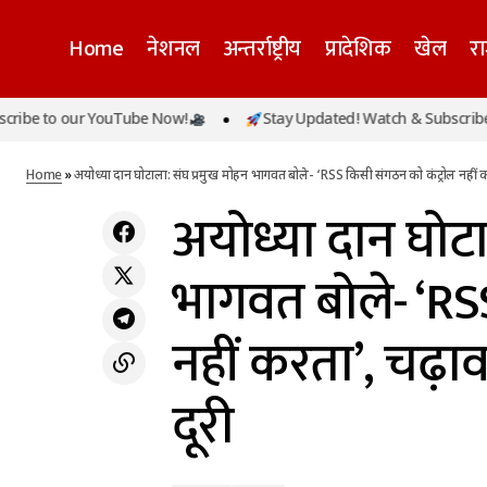
Home
नेशनल
अन्तर्राष्ट्रीय
प्रादेशिक
खेल
र
अयोध्य
our YouTube Now!
Stay Updated! Watch & Subscribe to our Y
उत्तर प्रदेश
अयोध्या राम मंदिर दान घोटाला: 'चोरों को सीधे सूली
करता’, 
पर लटकाओ..., महंत दिनेंद्र दास का फूटा गुस्सा
राजनीति
Home
»
अयोध्या दान घोटाला: संघ प्रमुख मोहन भागवत बोले- ‘RSS किसी संगठन को कंट्रोल नहीं कर
अयोध्या दान घोटा
भागवत बोले- ‘RS
नहीं करता’, चढ़ा
दूरी