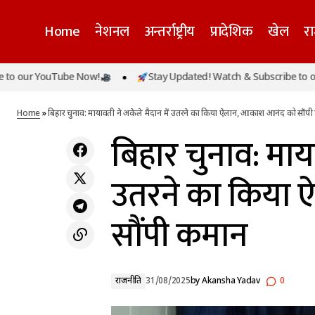
Home
नेशनल
अन्तर्राष्ट्रीय
प्रादेशिक
खेल
र
r YouTube Now!
Stay Updated! Watch & Subscribe to our You
बिहार चुन
लखनऊ में पटाखा फैक्ट्री में ब्लास्ट, 6 की मौत, कई
राजनीति
घायल
Home
»
बिहार चुनाव: मायावती ने अकेले मैदान में उतरने का किया ऐलान, आकाश आनंद को सौंप
बिहार चुनाव: माया
उतरने का किया
सौंपी कमान
राजनीति
31/08/2025
by
Akansha Yadav
0