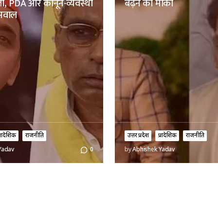
ा, PDA और कानून-व्यवस्था
बढ़ने का मौका
सवाल
्रादेशिक
राजनीति
उत्तर प्रदेश
प्रादेशिक
राजनीति
Yadav
0
by
Abhishek Yadav