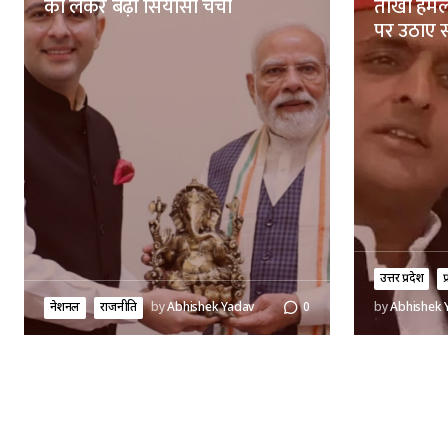
को लेकर बढ़ी सियासी चर्चा
तीखा हमल
पर उठाए 
उत्तर प्रदेश
प
नेशनल
राजनीति
by
Abhishek Yadav
0
by
Abhishek 