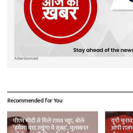
Advertisement
Recommended for You
पीएम मोदी से मिले राघव चड्ढा, बोले-
यूपी चुनाव
‘हमेशा याद रखूंगा ये सुबह’, मुलाकात
ओपी राजभ