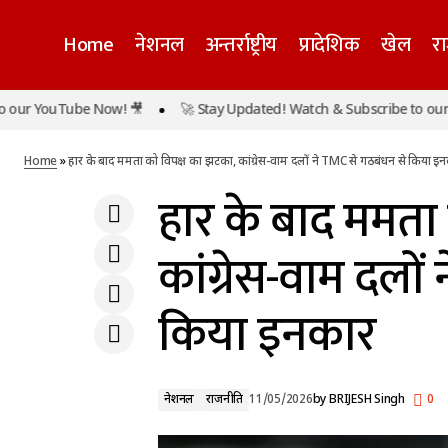
Home
नेशनल
अन्तर्राष्ट्रीय
प्रादेशिक
खेल
र
हार क
चीन दौरे पर जा रहे ट्रंप, 13 से 15 मई तक रहेंगे
YouTube Now! 🎥
🚀 Stay Updated! Watch & Subscribe to our YouT
नेशनल
बीजिंग में, टैरिफ और ईरान तनाव के बीच होगी शी
इनक
राजनीति
जिनपिंग से मुलाकात
Home
»
हार के बाद ममता को विपक्ष का झटका, कांग्रेस-वाम दलों ने TMC से गठबंधन से किया इ
हार के बाद ममता
कांग्रेस-वाम दलों
किया इनकार
नेशनल
राजनीति
11/05/2026
by
BRIJESH Singh
0