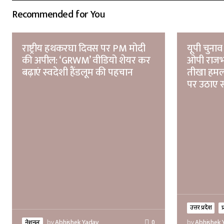
Recommended for You
राष्ट्रीय हथकरघा दिवस पर PM मोदी
यूपी चुनाव
की अपील: ‘GRWM’ वीडियो शेयर कर
ओपी राजभ
बढ़ाएं स्वदेशी हैंडलूम की पहचान
तीखा हमल
पर उठाए 
उत्तर प्रदेश
प
नेशनल
by
Abhishek Yadav
0
by
Abhishek 