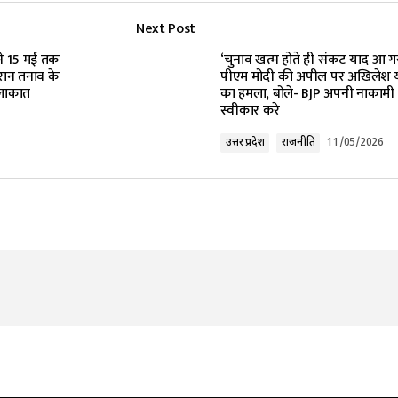
Next Post
lished.
Required fields are marked
*
3 से 15 मई तक
‘चुनाव खत्म होते ही संकट याद आ ग
 ईरान तनाव के
पीएम मोदी की अपील पर अखिलेश 
ुलाकात
का हमला, बोले- BJP अपनी नाकामी
स्वीकार करे
उत्तर प्रदेश
राजनीति
11/05/2026
Your E-mail
*