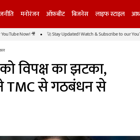
ाजनीति
मनोरंजन
ऑफ़बीट
बिजनेस
लाइफ स्टाइल
आध्
े बाद ममता को विपक्ष का झटका, कांग्रेस-वाम दलों ने TMC से ग
ube Now! 🎥
🚀 Stay Updated! Watch & Subscribe to our YouTube N
ार
नकार
 को विपक्ष का झटका,
 ने TMC से गठबंधन से