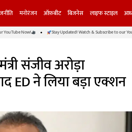
ाजनीति
मनोरंजन
ऑफ़बीट
बिजनेस
लाइफ स्टाइल
आध्
be Now!
Stay Updated! Watch & Subscribe to our YouTube N
पंजाब के कैबिनेट मंत्री संजीव अरोड़ा गिरफ्तार, रेड के बाद ED ने ल
ंत्री संजीव अरोड़ा
 बाद ED ने लिया बड़ा एक्शन