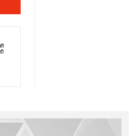
ारी
दी