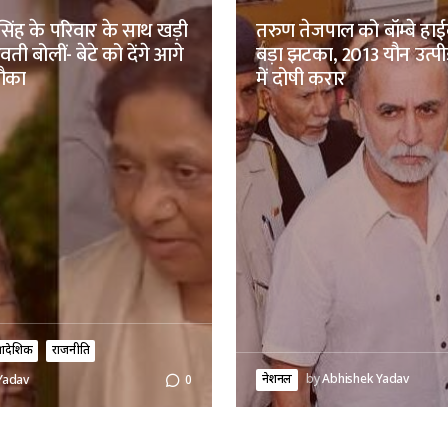
िंह के परिवार के साथ खड़ी
तरुण तेजपाल को बॉम्बे हाईक
ती बोलीं- बेटे को देंगे आगे
बड़ा झटका, 2013 यौन उत्पी
मौका
में दोषी करार
्रादेशिक
राजनीति
नेशनल
by
Abhishek Yadav
Yadav
0