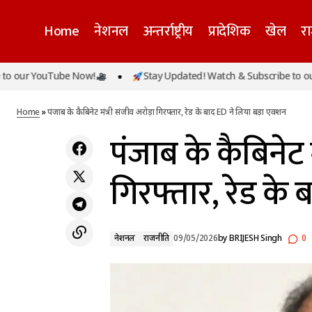
Home
नेशनल
अन्तर्राष्ट्रीय
प्रादेशिक
खेल
र
पंजाब में 'आप' मंत्री के घर ED की रेड पर भड़के
YouTube Now!
Stay Updated! Watch & Subscribe to our YouTu
अरविंद केजरीवाल, बोले- ‘बंगाल चुनाव खत्म होते
नेशनल
राजनीति
ही...
Home
»
पंजाब के कैबिनेट मंत्री संजीव अरोड़ा गिरफ्तार, रेड के बाद ED ने लिया बड़ा एक्शन
पंजाब के कैबिनेट म
गिरफ्तार, रेड के
नेशनल
राजनीति
09/05/2026
by
BRIJESH Singh
0