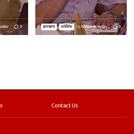
Yadav
0
झारखण्ड
प्रादेशिक
by
Abhishek Yadav
0
s
Contact Us