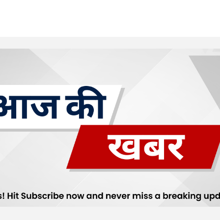
Your E-mail
*