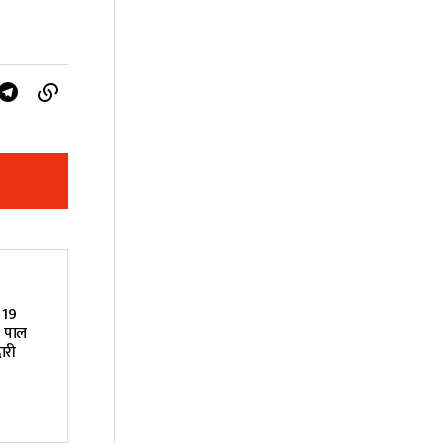
 19
ा पाल
ारी