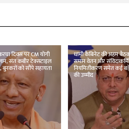
 हथकरघा दिवस पर CM योगी
धामी कैबिनेट की अहम बै
लान, संत कबीर टेक्सटाइल
समान वेतन और संविदाकर्मिय
ा, बुनकरों को सौंपे सहायता
नियमितीकरण समेत कई बड़े
की उम्मीद