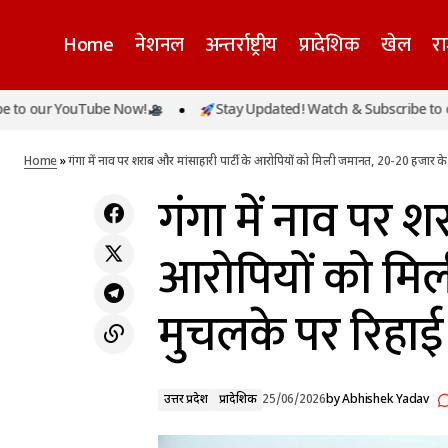
Home
नेशनल
अन्तर्राष्ट्रीय
प्रादेशिक
खेल
र
गंगा 
r YouTube Now!
Stay Updated! Watch & Subscribe to our You
उत्तर प्रदेश
साई सुदर्शन का श्रीलंका में शतक, 130 गेंदों में
मुचल
जमाया सैकड़ा, गायकवाड़ और पडिक्कल रहे फ्लॉप
प्रादेशिक
Home
»
गंगा में नाव पर शराब और मांसाहारी पार्टी के आरोपियों को मिली जमानत, 20-20 हजार क
गंगा में नाव पर श
आरोपियों को मि
मुचलके पर रिहाई
उत्तर प्रदेश
प्रादेशिक
25/06/2026
by
Abhishek Yadav