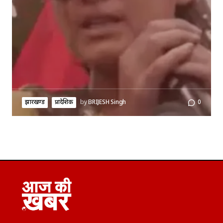
झारखण्ड
प्रादेशिक
by
BRIJESH Singh
0