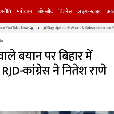
ाजनीति
मनोरंजन
ऑफ़बीट
बिजनेस
लाइफ स्टाइल
आध्
चुअल बकरीद’ वाले बयान पर बिहार में सियासी घमासान, RJD-कांग्रेस
Tube Now!
Stay Updated! Watch & Subscribe to our YouTube 
ेरा
वाले बयान पर बिहार में
JD-कांग्रेस ने नितेश राणे