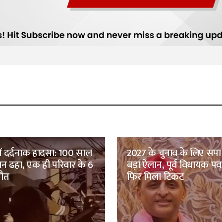
में दर्दनाक हादसा: 100 साल
2027 के चुनाव के लिए सप
ान ढहा, एक ही परिवार के 6
बड़ा ऐलान, पूर्व विधायक पव
मौत
फिर मिला टिकट