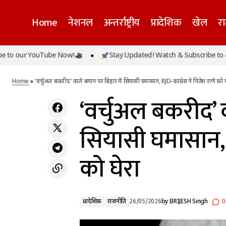
Home
नेशनल
अन्तर्राष्ट्रीय
प्रादेशिक
खेल
र
‘वर्
गुरिंदरवीर सिंह ने रचा इतिहास, 100 मीटर दौड़ में
 YouTube Now!
Stay Updated! Watch & Subscribe to our You
प्रादेशिक
बनाया नया राष्ट्रीय रिकॉर्ड, सीएम मान ने दी
घेरा
राजनीति
शुभकामनाएं
Home
»
‘वर्चुअल बकरीद’ वाले बयान पर बिहार में सियासी घमासान, RJD-कांग्रेस ने नितेश राणे को घ
‘वर्चुअल बकरीद’ 
सियासी घमासान, R
को घेरा
प्रादेशिक
राजनीति
26/05/2026
by
BRIJESH Singh
0