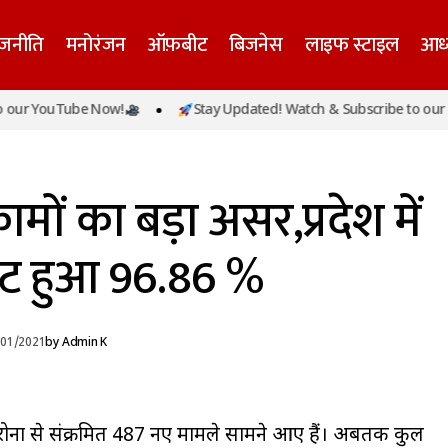
ाजनीति
मनोरंजन
ऑफ़बीट
बिजनेस
लाइफ स्टाइल
आध्
योगी सरकार के कामों का बड़ा असर,प्रदेश में कोर
r YouTube Now!
Stay Updated! Watch & Subscribe to our You
मुख्य समाचार
हुआ 96.86 %
ों का बड़ा असर,प्रदेश में
ेट हुआ 96.86 %
/01/2021
by
Admin K
में कोरोना से संक्रमित 487 नए मामले सामने आए हैं। अबतक कुल