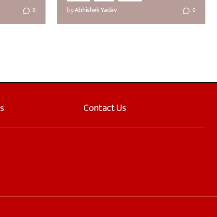
0
by
Abhishek Yadav
0
s
Contact Us