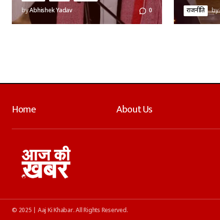
राजनीति
by
by
Abhishek Yadav
0
Home
About Us
© 2025 | Aaj Ki Khabar. All Rights Reserved.