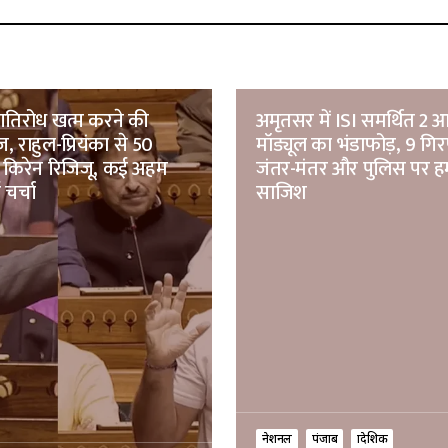
गतिरोध खत्म करने की
अमृतसर में ISI समर्थित 2 
 राहुल-प्रियंका से 50
मॉड्यूल का भंडाफोड़, 9 गिर
 किरेन रिजिजू, कई अहम
जंतर-मंतर और पुलिस पर ह
ई चर्चा
साजिश
नेशनल
पंजाब
प्रादेशिक