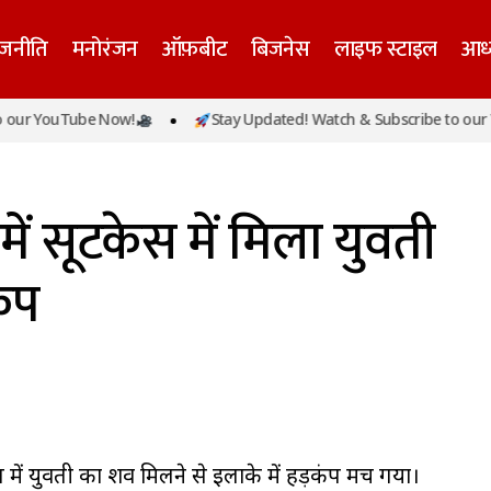
ाजनीति
मनोरंजन
ऑफ़बीट
बिजनेस
लाइफ स्टाइल
आध्
 YouTube Now!
Stay Updated! Watch & Subscribe to our YouT
यूपी के बुलंदशहर में सूटकेस में मिला युवती का शव, मचा
श
प्रादेशिक
में सूटकेस में मिला युवती
ंप
टकेस में युवती का शव मिलने से इलाके में हड़कंप मच गया।