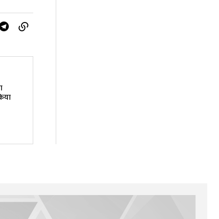
ा
 किया