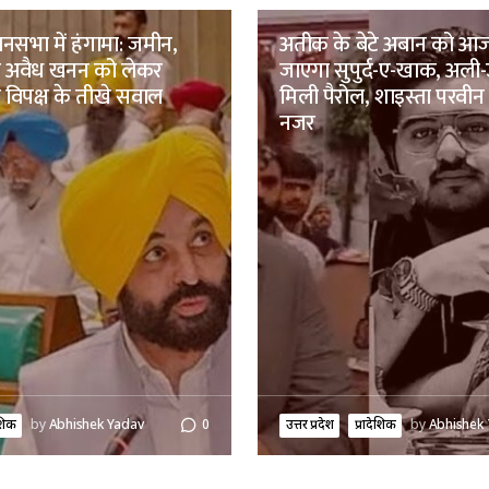
नसभा में हंगामा: जमीन,
अतीक के बेटे अबान को आ
र अवैध खनन को लेकर
जाएगा सुपुर्द-ए-खाक, अली
विपक्ष के तीखे सवाल
मिली पैरोल, शाइस्ता परवीन
नजर
ेशिक
by
Abhishek Yadav
0
उत्तर प्रदेश
प्रादेशिक
by
Abhishek