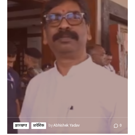
झारखण्ड
प्रादेशिक
by
Abhishek Yadav
0