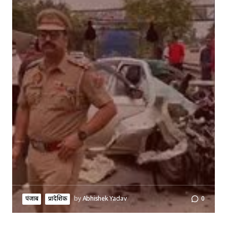
पंजाब
प्रादेशिक
by
Abhishek Yadav
0