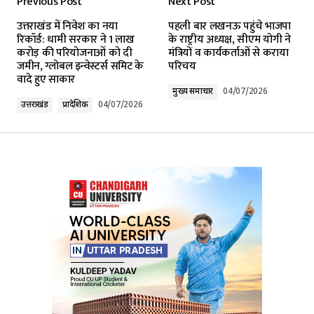
Previous Post
Next Post
Your email address will not be published.
उत्तराखंड में निवेश का नया
पहली बार लखनऊ पहुंचे भाजपा
Required fields are marked
*
रिकॉर्ड: धामी सरकार ने ₹1 लाख
के राष्ट्रीय अध्यक्ष, सीएम योगी ने
करोड़ की परियोजनाओं को दी
मंत्रियों व कार्यकर्ताओं से कराया
जमीन, ग्लोबल इन्वेस्टर्स समिट के
परिचय
Comment
*
वादे हुए साकार
मुख्य समाचार
04/07/2026
उत्तराखंड
प्रादेशिक
04/07/2026
Your Name
*
Your E-mail
*
Submit Comment