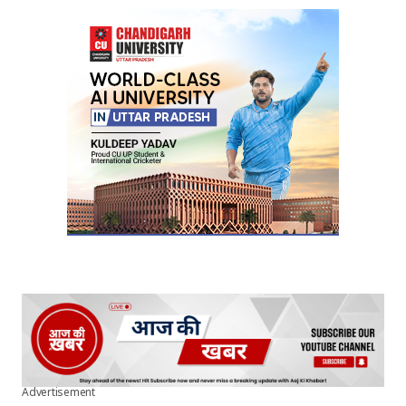
Your Name
*
Your E-mail
*
Submit Comment
Advertisement