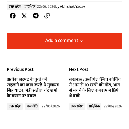
उत्तर प्रदेश
प्रादेशिक
22/06/2026
by
Abhishek Yadav
Add a comment
Add a comment
Previous Post
Next Post
Your email address will not be published.
अतीक अहमद के कुत्ते को
लखनऊ : अलीगंज स्थित कोचिंग
Required fields are marked
*
सहलाने का काम करते थे मुलायम
में आग से 10 छात्रों की मौत, आग
सिंह यादव, मंत्री सतीश चंद्र शर्मा
से बचने के लिए बाथरूम में छिपे
के बयान पर बवाल
थे बच्चे
Comment
*
उत्तर प्रदेश
राजनीति
22/06/2026
उत्तर प्रदेश
प्रादेशिक
22/06/2026