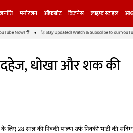
ाजनीति
मनोरंजन
ऑफ़बीट
बिजनेस
लाइफ स्टाइल
आध्
e Now! 🎥
🚀 Stay Updated! Watch & Subscribe to our YouTube No
निक्की हत्याकांड: दहेज, धोखा और शक की नई कड़िया
उत्तर प्रदेश
प्रादेशिक
ड: दहेज, धोखा और शक की
दहेज के लिए 28 साल की निक्की पाल्या उर्फ निक्की भाटी की संदिग्