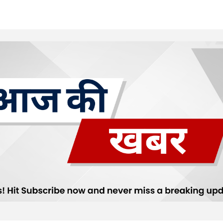
Your E-mail
*