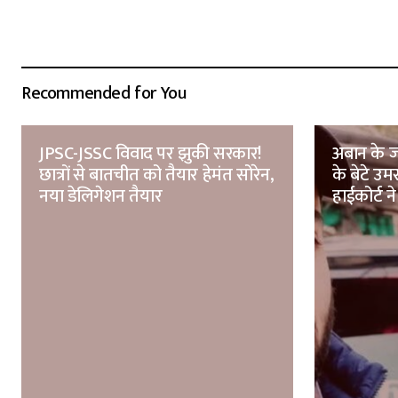
Recommended for You
JPSC-JSSC विवाद पर झुकी सरकार!
अबान के ज
छात्रों से बातचीत को तैयार हेमंत सोरेन,
के बेटे उ
नया डेलिगेशन तैयार
हाईकोर्ट ने