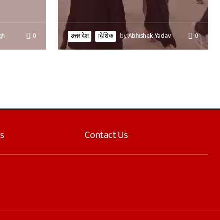
gh
0
उत्तर प्रदेश
प्रादेशिक
by
Abhishek Yadav
0
s
Contact Us