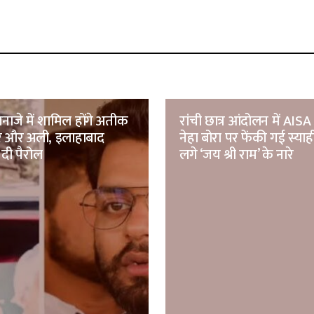
नाजे में शामिल होंगे अतीक
रांची छात्र आंदोलन में AISA 
मर और अली, इलाहाबाद
नेहा बोरा पर फेंकी गई स्याह
 दी पैरोल
लगे ‘जय श्री राम’ के नारे