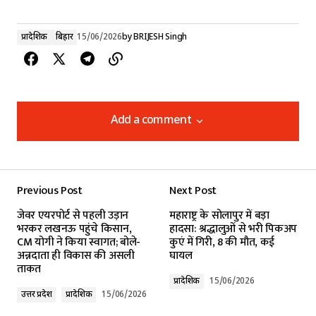
प्रादेशिक
बिहार
15/06/2026
by
BRIJESH Singh
Add a comment
Add a comment
Previous Post
Next Post
Your email address will not be published.
जेवर एयरपोर्ट से पहली उड़ान
महाराष्ट्र के सोलापुर में बड़ा
Required fields are marked
*
भरकर लखनऊ पहुंचे किसान,
हादसा: श्रद्धालुओं से भरी पिकअप
CM योगी ने किया स्वागत; बोले-
कुएं में गिरी, 8 की मौत, कई
अन्नदाता ही विकास की असली
घायल
Comment
*
ताकत
प्रादेशिक
15/06/2026
उत्तर प्रदेश
प्रादेशिक
15/06/2026