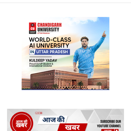
Your Name
*
Your E-mail
*
Submit Comment