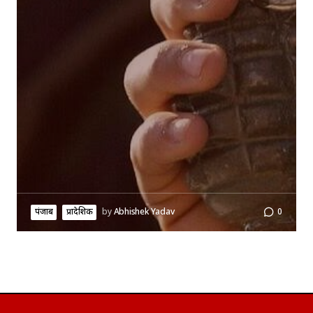
पंजाब
प्रादेशिक
by
Abhishek Yadav
0