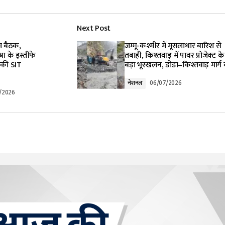
Next Post
lished.
Required fields are marked
*
म बैठक,
जम्मू-कश्मीर में मूसलाधार बारिश से
ा के इस्तीफे
तबाही, किश्तवाड़ में पावर प्रोजेक्ट क
 की SIT
बड़ा भूस्खलन, डोडा–किश्तवाड़ मार्ग 
नेशनल
06/07/2026
/2026
Your E-mail
*