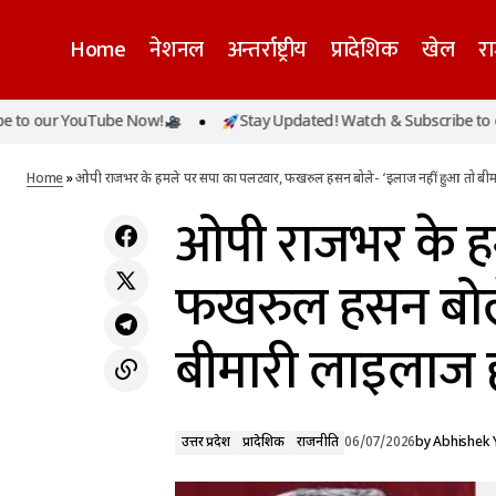
Home
नेशनल
अन्तर्राष्ट्रीय
प्रादेशिक
खेल
र
ओ
राम मंदिर ट्रस्ट की आज अहम बैठक, चंपत राय और
 YouTube Now!
Stay Updated! Watch & Subscribe to our YouT
उत्तर प्रदेश
प्रादेशिक
डॉ. अनिल मिश्रा के इस्तीफे पर होगा फैसला; दान
ब
राजनीति
विवाद की SIT रिपोर्ट भी पेश होगी
Home
»
ओपी राजभर के हमले पर सपा का पलटवार, फखरुल हसन बोले- ‘इलाज नहीं हुआ तो बीम
ओपी राजभर के ह
फखरुल हसन बोले
बीमारी लाइलाज 
उत्तर प्रदेश
प्रादेशिक
राजनीति
06/07/2026
by
Abhishek 