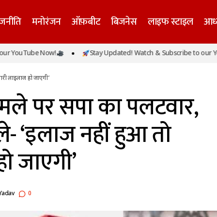
ाजनीति
मनोरंजन
ऑफ़बीट
बिजनेस
लाइफ स्टाइल
आध्
पी राजभर के हमले पर सपा का पलटवार, फखरुल हसन बोले- ‘इ
ube Now!
Stay Updated! Watch & Subscribe to our YouTube N
ीमारी लाइलाज हो जाएगी’
ारी लाइलाज हो जाएगी’
मले पर सपा का पलटवार,
- ‘इलाज नहीं हुआ तो
हो जाएगी’
Yadav
0