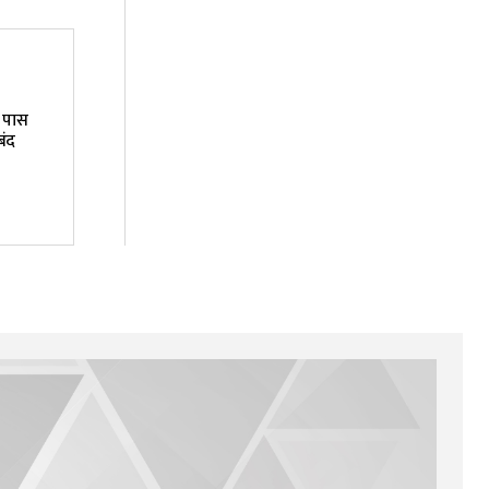
े पास
बंद