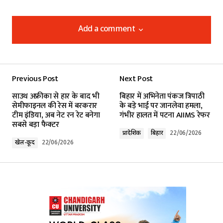
Add a comment
Add a comment
Previous Post
Next Post
Your email address will not be published.
साउथ अफ्रीका से हार के बाद भी
बिहार में अभिनेता पंकज त्रिपाठी
Required fields are marked
*
सेमीफाइनल की रेस में बरकरार
के बड़े भाई पर जानलेवा हमला,
टीम इंडिया, अब नेट रन रेट बनेगा
गंभीर हालत में पटना AIIMS रेफर
सबसे बड़ा फैक्टर
Comment
*
प्रादेशिक
बिहार
22/06/2026
खेल-कूद
22/06/2026
Your Name
*
Your E-mail
*