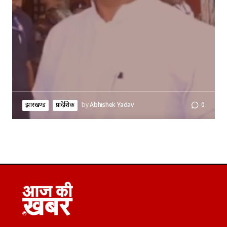
झारखण्ड
प्रादेशिक
by
Abhishek Yadav
0