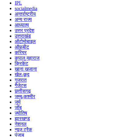
IPL
socialmedia
अन्तर्राष्ट्रीय
अन्य राज्य
आध्यात्म
उत्तर प्रदेश
उत्तराखंड
ऑटोमोबाइल
ऑफ़बीट
करियर
कृपालु महाराज
क्रिकेट
खाना खजाना
खेल-कूद
गुजरात
गैजेट्स
छत्तीसगढ़
जम्मू-कश्मीर
जुर्म
जॉब
ज्योतिष
झारखण्ड
नेशनल
न्यूज़ ट्रैक
पंजाब