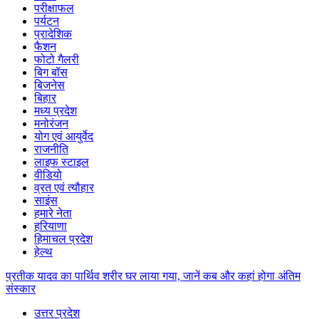
परीक्षाफल
पर्यटन
प्रादेशिक
फैशन
फोटो गैलरी
बिग बॉस
बिजनेस
बिहार
मध्य प्रदेश
मनोरंजन
योग एवं आयुर्वेद
राजनीति
लाइफ स्टाइल
वीडियो
व्रत एवं त्यौहार
साइंस
हमारे नेता
हरियाणा
हिमाचल प्रदेश
हेल्थ
प्रतीक यादव का पार्थिव शरीर घर लाया गया, जानें कब और कहां होगा अंतिम
संस्कार
उत्तर प्रदेश