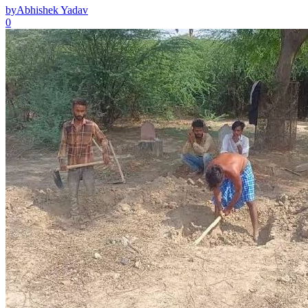
by
Abhishek Yadav
0