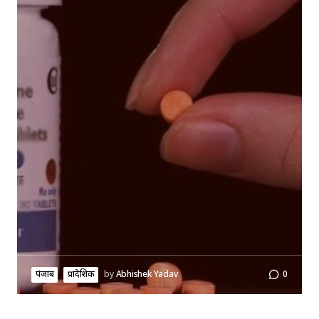
पंजाब
प्रादेशिक
by
Abhishek Yadav
0