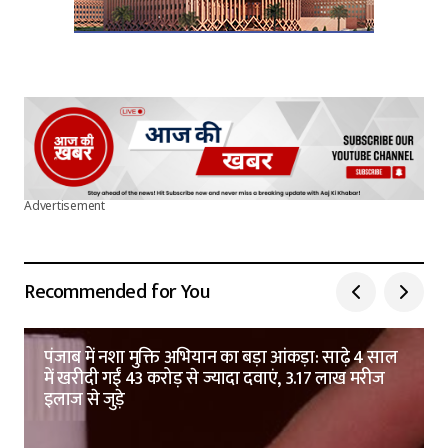
Advertisement
Recommended for You
पंजाब में नशा मुक्ति अभियान का बड़ा आंकड़ा: साढ़े 4 साल
में खरीदी गईं 43 करोड़ से ज्यादा दवाएं, 3.17 लाख मरीज
इलाज से जुड़े