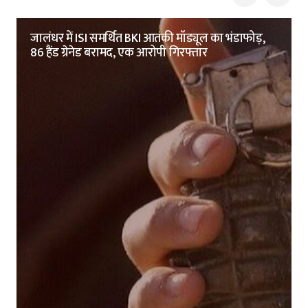
जालंधर में ISI समर्थित BKI आतंकी मॉड्यूल का भंडाफोड़,
86 हैंड ग्रेनेड बरामद, एक आरोपी गिरफ्तार