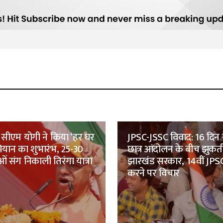
सीएम योगी ने किया ‘हर घर
JPSC-JSSC विवाद: 16 दिन 
भियान का शुभारंभ, 25-30
छात्र आंदोलन के बीच झुकत
ं संग निकाली तिरंगा यात्रा
झारखंड सरकार, 14वीं JPSC
करने पर विचार