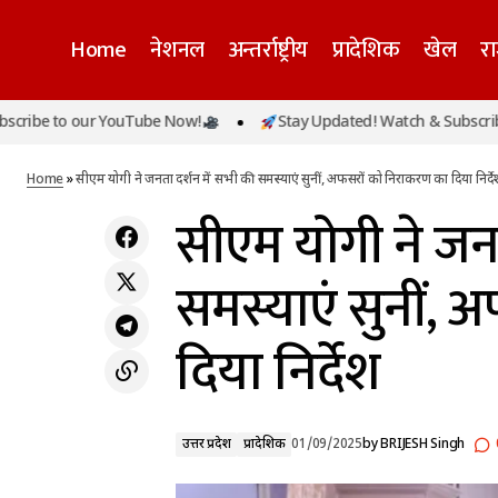
Home
नेशनल
अन्तर्राष्ट्रीय
प्रादेशिक
खेल
र
सीए
o our YouTube Now!
Stay Updated! Watch & Subscribe to our
उत्तर प्रदेश
सीएम नायब सिंह सैनी ने युवाओं को खेल अपनाने की
निर्
दी सलाह, मेजर ध्यानचंद को किया नमन
प्रादेशिक
Home
»
सीएम योगी ने जनता दर्शन में सभी की समस्याएं सुनीं, अफसरों को निराकरण का दिया निर्दे
सीएम योगी ने जनत
समस्याएं सुनीं,
दिया निर्देश
उत्तर प्रदेश
प्रादेशिक
01/09/2025
by
BRIJESH Singh