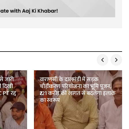
से जारी
वाराणसी के दालमंडी में सड़क
ी दिखी
चौड़ीकरण परियोजना का भूमि पूजन,
 PT रद्द
₹221 करोड़ की लागत से बदलेगा इलाके
का स्वरूप