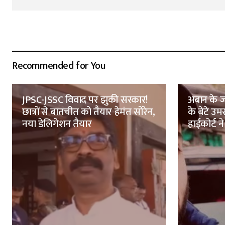
Recommended for You
JPSC-JSSC विवाद पर झुकी सरकार!
अबान के ज
छात्रों से बातचीत को तैयार हेमंत सोरेन,
के बेटे उ
नया डेलिगेशन तैयार
हाईकोर्ट ने