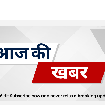
Your E-mail
*