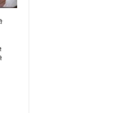
ही
ी
े