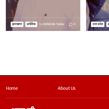
झारखण्ड
प्रादेशिक
by
Abhishek Yadav
0
उत्तर प्रदेश
प
Home
About Us