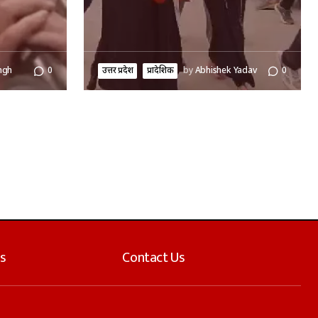
ngh
0
उत्तर प्रदेश
प्रादेशिक
by
Abhishek Yadav
0
s
Contact Us