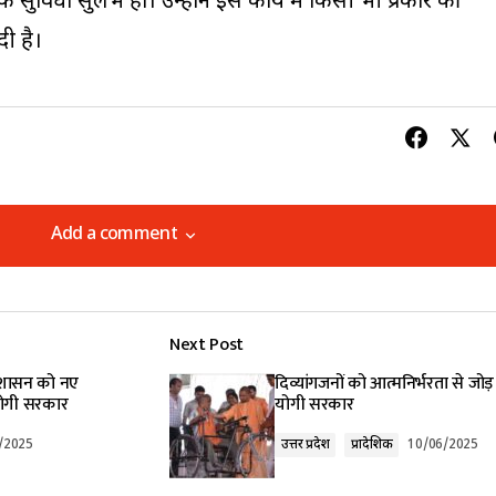
क सुविधा सुलभ हो। उन्होंने इस कार्य में किसी भी प्रकार की
ी है।
Add a comment
Add a comment
Next Post
lished.
Required fields are marked
*
प्रशासन को नए
दिव्यांगजनों को आत्मनिर्भरता से जोड़
योगी सरकार
योगी सरकार
/2025
उत्तर प्रदेश
प्रादेशिक
10/06/2025