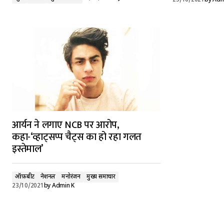
25/10/2021
by
Adm
आर्यन ने लगाए NCB पर आरोप,
कहा-‘व्हाट्सप्प चैट्स का हो रहा गलत
इस्तेमाल’
ऑफ़बीट
नेशनल
मनोरंजन
मुख्य समाचार
23/10/2021
by
Admin K