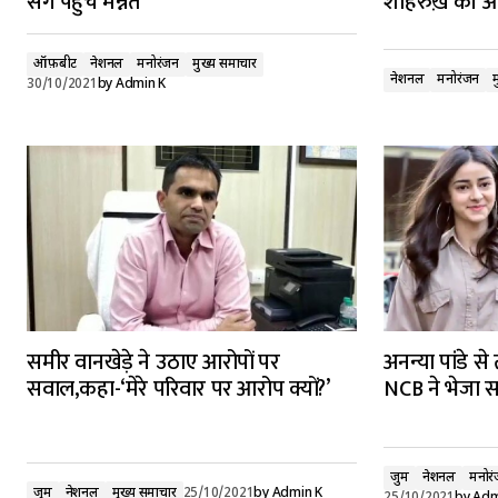
संग पहुंचे मन्नत
शाहरुख़ की आखो
ऑफ़बीट
नेशनल
मनोरंजन
मुख्य समाचार
नेशनल
मनोरंजन
30/10/2021
by
Admin K
समीर वानखेड़े ने उठाए आरोपों पर
अनन्या पांडे स
सवाल,कहा-‘मेरे परिवार पर आरोप क्यों?’
NCB ने भेजा 
जुर्म
नेशनल
मनोर
जुर्म
नेशनल
मुख्य समाचार
25/10/2021
by
Admin K