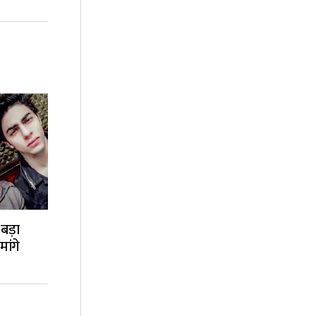
 बड़ा
ांगे