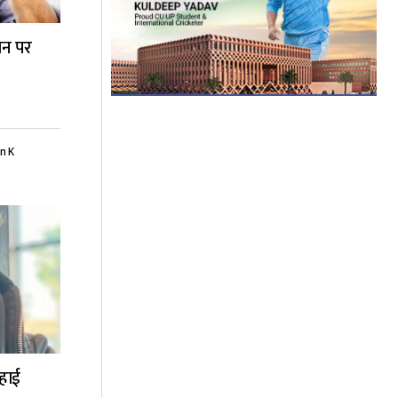
ान पर
n K
 हाई