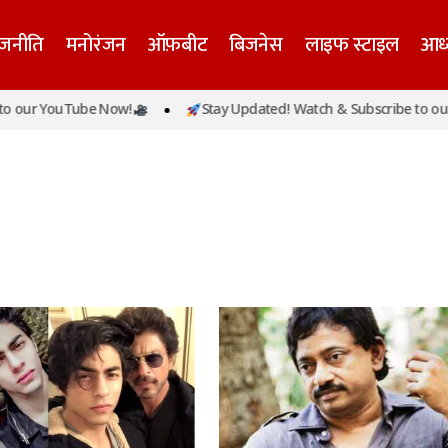
ाजनीति
मनोरंजन
ऑफ़बीट
बिजनेस
लाइफ स्टाइल
आध्
r YouTube Now!
Stay Updated! Watch & Subscribe to our You