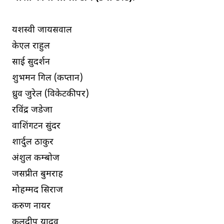
यशस्वी जायसवाल
केएल राहुल
साई सुदर्शन
शुभमन गिल (कप्तान)
ध्रुव जुरेल (विकेटकीपर)
रविंद्र जडेजा
वाशिंगटन सुंदर
शार्दुल ठाकुर
अंशुल कम्बोज
जसप्रीत बुमराह
मोहम्मद सिराज
करुण नायर
कुलदीप यादव