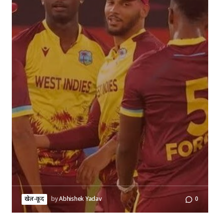
खेल-कूद
by
Abhishek Yadav
0