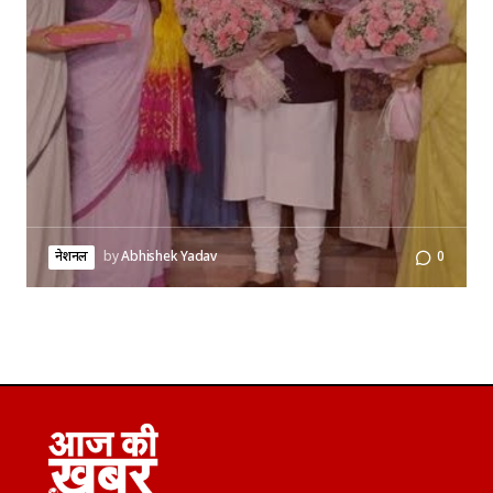
नेशनल
by
Abhishek Yadav
0