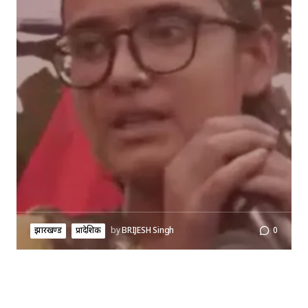
झारखण्ड
प्रादेशिक
by
BRIJESH Singh
0