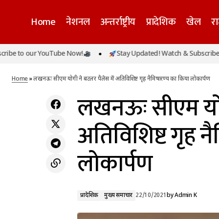
Home
नेशनल
अन्तर्राष्ट्रीय
प्रादेशिक
खेल
र
o our YouTube Now!
Stay Updated! Watch & Subscribe to our
यूपीः मिशन शक्ति तीसरे चरण में अब तक 22 लाख
प्रादेशिक
मुख्य समाचार
से अधिक लोगों को किया गया जागरूक
Home
»
लखनऊः सीएम योगी ने बटलर पैलेस में अतिविशिष्ट गृह नैमिषारण्य का किया लोकार्पण
लखनऊः सीएम योगी
अतिविशिष्ट गृह न
लोकार्पण
प्रादेशिक
मुख्य समाचार
22/10/2021
by
Admin K