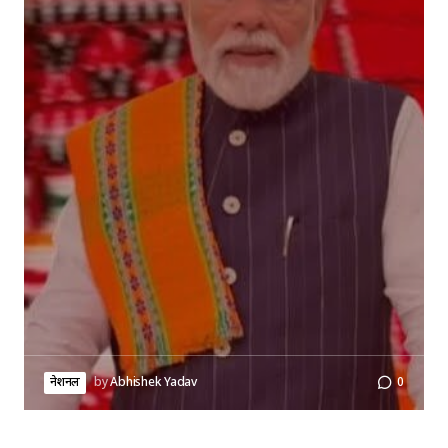
नेशनल
by
Abhishek Yadav
0