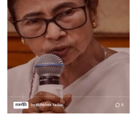
राजनीति
by
Abhishek Yadav
0