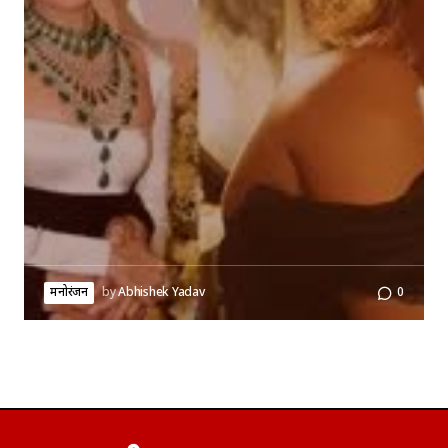
मनोरंजन
by
Abhishek Yadav
0