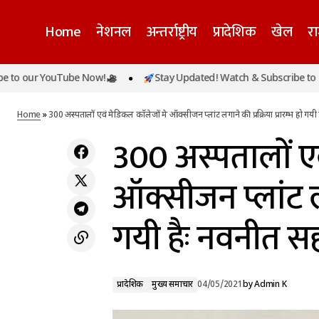
Home
नेशनल
अन्तर्राष्ट्रीय
प्रादेशिक
खेल
र
300
r YouTube Now!
Stay Updated! Watch & Subscribe to our You
प्रादेशिक
अब तक 1,03,57,458 लोगों को वैक्सीन की पहली
हैः
डोज दी गईः अमित मोहन प्रसाद
मुख्य समाचार
Home
»
300 अस्पतालों एवं मेडिकल काॅलेजों मे ऑक्सीजन प्लांट लगाने की प्रक्रिया प्रारम्भ हो ग
300 अस्पतालों एव
ऑक्सीजन प्लांट लगा
गयी हैः नवनीत 
प्रादेशिक
मुख्य समाचार
04/05/2021
by
Admin K