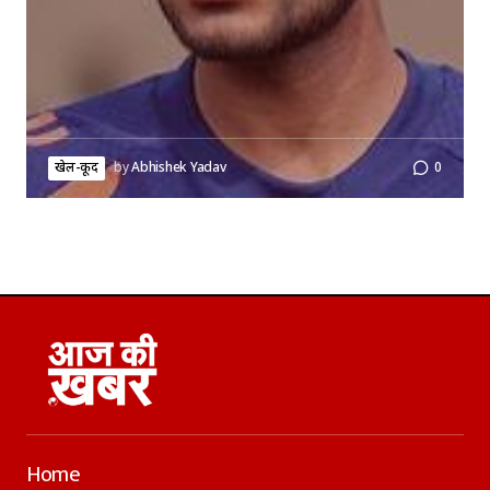
खेल-कूद
by
Abhishek Yadav
0
Home