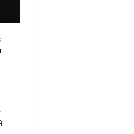
ह
ल
स
ले