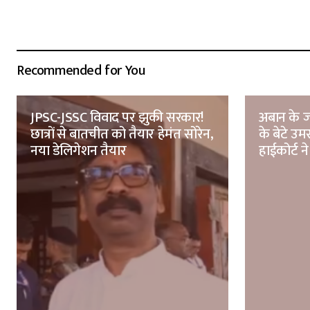
Recommended for You
JPSC-JSSC विवाद पर झुकी सरकार!
अबान के ज
छात्रों से बातचीत को तैयार हेमंत सोरेन,
के बेटे उ
नया डेलिगेशन तैयार
हाईकोर्ट ने