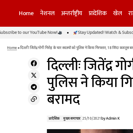
Home
नेशनल
अन्तर्राष्ट्रीय
प्रादेशिक
खेल
र
दि
be to our YouTube Now!
Stay Updated! Watch & Subscribe to
प्रादेशिक
भारत की हार के बाद पंजाब में हुई हिंसा, कश्मीरी
क
छात्रों पर हमला,लगे 'तुम पाकिस्तानी हो' के नारे
मुख्य समाचार
Home
»
दिल्लीः जितेंद्र गोगी गिरोह के चार सदस्यों को पुलिस ने किया गिरफ्तार, 18 जिंदा कारतूस 
दिल्लीः जितेंद्र ग
पुलिस ने किया गि
बरामद
प्रादेशिक
मुख्य समाचार
25/10/2021
by
Admin K