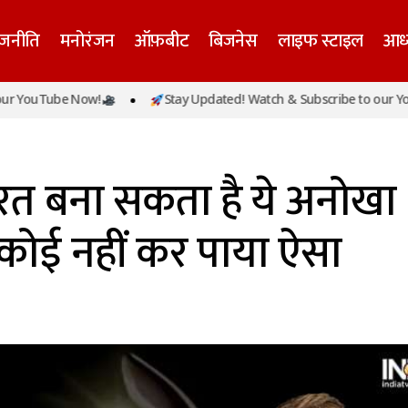
ाजनीति
मनोरंजन
ऑफ़बीट
बिजनेस
लाइफ स्टाइल
आध्
WTC जीतकर भारत बना सकता है ये अनोखा रिकॉर्ड, आज तक कोई
Tube Now!
Stay Updated! Watch & Subscribe to our YouTube 
ऐसा
त बना सकता है ये अनोखा
कोई नहीं कर पाया ऐसा