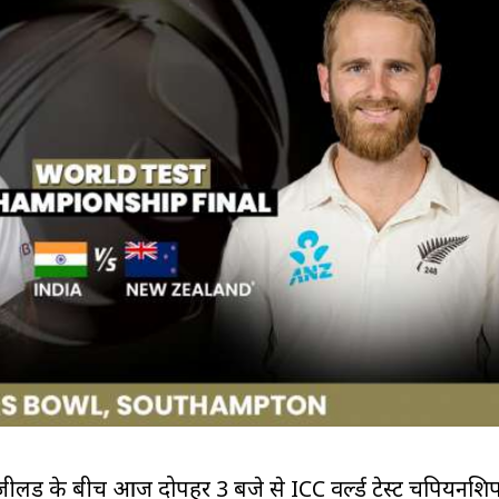
जीलैंड के बीच आज दोपहर 3 बजे से ICC वर्ल्ड टेस्ट चैंपियनशि