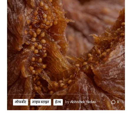
ऑफ़बीट
लाइफ स्टाइल
हेल्थ
by
Abhishek Yadav
0